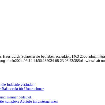
es-Haus-durch-Solarenergie-betrieben-scaled.jpg
1463
2560
admin
http
.png
admin
2024-06-14 14:56:23
2024-08-23 08:22:38
Solarwirtschaft u
 die Industrie verändern
der Balanceakt für Unternehmer
 und Kenner bedeutet
 Sie komplexe Abläufe im Unternehmen