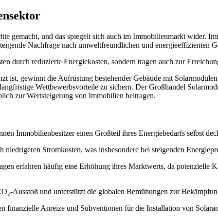
ensektor
itte gemacht, und das spiegelt sich auch im Immobilienmarkt wider. Immo
e steigende Nachfrage nach umweltfreundlichen und energieeffizienten 
sten durch reduzierte Energiekosten, sondern tragen auch zur Erreichun
nzt ist, gewinnt die Aufrüstung bestehender Gebäude mit Solarmodulen
langfristige Wettbewerbsvorteile zu sichern. Der Großhandel Solarmodu
lich zur Wertsteigerung von Immobilien beitragen.
nnen Immobilienbesitzer einen Großteil ihres Energiebedarfs selbst d
 niedrigeren Stromkosten, was insbesondere bei steigenden Energiepreis
lagen erfahren häufig eine Erhöhung ihres Marktwerts, da potenzielle 
 CO₂-Ausstoß und unterstützt die globalen Bemühungen zur Bekämpfu
 finanzielle Anreize und Subventionen für die Installation von Solaranl