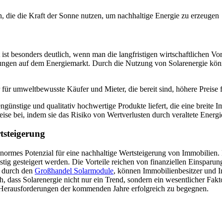
t besonders deutlich, wenn man die langfristigen wirtschaftlichen Vort
erungen auf dem Energiemarkt. Durch die Nutzung von Solarenergie kö
 für umweltbewusste Käufer und Mieter, die bereit sind, höhere Preise
ngünstige und qualitativ hochwertige Produkte liefert, die eine breite
ise bei, indem sie das Risiko von Wertverlusten durch veraltete Energi
rtsteigerung
normes Potenzial für eine nachhaltige Wertsteigerung von Immobilien.
stig gesteigert werden. Die Vorteile reichen von finanziellen Einsparun
wa durch den
Großhandel Solarmodule
, können Immobilienbesitzer und I
h, dass Solarenergie nicht nur ein Trend, sondern ein wesentlicher Fakto
en Herausforderungen der kommenden Jahre erfolgreich zu begegnen.