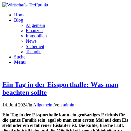
Home
Blog
Allgemein
Finanzen
Immobilien
News
Sicherheit
Technik
Suche
Menu
Ein Tag in der Eissporthalle: Was man
beachten sollte
14. Juni 2024
/
in
Allgemein
/
von
admin
Ein Tag in der Eissporthalle kann ein großartiges Erlebnis für
die ganze Familie sein, egal ob man zum ersten Mal auf dem Eis
steht oder ein erfahrener Eisläufer ist. Die kühle, frische Luft,
die glatte Eisfläche und die Möglichkeit, neue Fähigkeiten zu