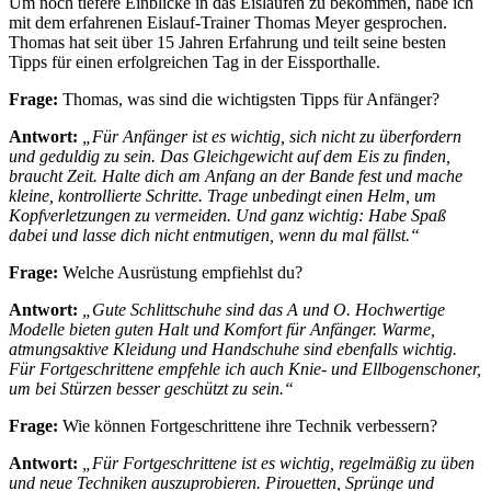
Um noch tiefere Einblicke in das Eislaufen zu bekommen, habe ich
mit dem erfahrenen Eislauf-Trainer Thomas Meyer gesprochen.
Thomas hat seit über 15 Jahren Erfahrung und teilt seine besten
Tipps für einen erfolgreichen Tag in der Eissporthalle.
Frage:
Thomas, was sind die wichtigsten Tipps für Anfänger?
Antwort:
„Für Anfänger ist es wichtig, sich nicht zu überfordern
und geduldig zu sein. Das Gleichgewicht auf dem Eis zu finden,
braucht Zeit. Halte dich am Anfang an der Bande fest und mache
kleine, kontrollierte Schritte. Trage unbedingt einen Helm, um
Kopfverletzungen zu vermeiden. Und ganz wichtig: Habe Spaß
dabei und lasse dich nicht entmutigen, wenn du mal fällst.“
Frage:
Welche Ausrüstung empfiehlst du?
Antwort:
„Gute Schlittschuhe sind das A und O. Hochwertige
Modelle bieten guten Halt und Komfort für Anfänger. Warme,
atmungsaktive Kleidung und Handschuhe sind ebenfalls wichtig.
Für Fortgeschrittene empfehle ich auch Knie- und Ellbogenschoner,
um bei Stürzen besser geschützt zu sein.“
Frage:
Wie können Fortgeschrittene ihre Technik verbessern?
Antwort:
„Für Fortgeschrittene ist es wichtig, regelmäßig zu üben
und neue Techniken auszuprobieren. Pirouetten, Sprünge und