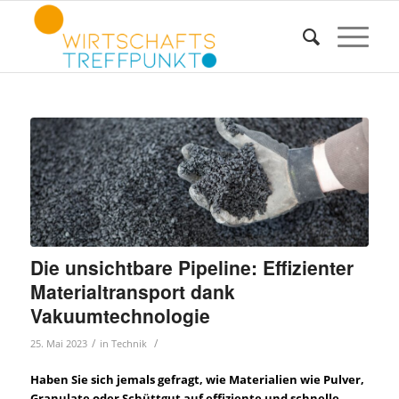
Die unsichtbare Pipeline: Effizienter
Materialtransport dank
Vakuumtechnologie
/
/
25. Mai 2023
in
Technik
Haben Sie sich jemals gefragt, wie Materialien wie Pulver,
Granulate oder Schüttgut auf effiziente und schnelle