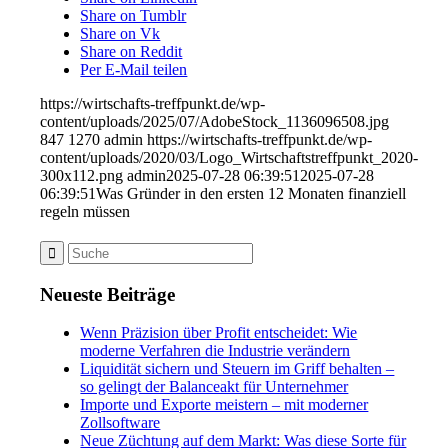
Share on Tumblr
Share on Vk
Share on Reddit
Per E-Mail teilen
https://wirtschafts-treffpunkt.de/wp-
content/uploads/2025/07/AdobeStock_1136096508.jpg
847
1270
admin
https://wirtschafts-treffpunkt.de/wp-
content/uploads/2020/03/Logo_Wirtschaftstreffpunkt_2020-
300x112.png
admin
2025-07-28 06:39:51
2025-07-28
06:39:51
Was Gründer in den ersten 12 Monaten finanziell
regeln müssen
Neueste Beiträge
Wenn Präzision über Profit entscheidet: Wie
moderne Verfahren die Industrie verändern
Liquidität sichern und Steuern im Griff behalten –
so gelingt der Balanceakt für Unternehmer
Importe und Exporte meistern – mit moderner
Zollsoftware
Neue Züchtung auf dem Markt: Was diese Sorte für