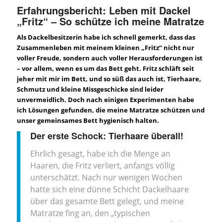
Erfahrungsbericht: Leben mit Dackel
„Fritz“ – So schütze ich meine Matratze
Als Dackelbesitzerin habe ich schnell gemerkt, dass das
Zusammenleben mit meinem kleinen „Fritz“ nicht nur
voller Freude, sondern auch voller Herausforderungen ist
– vor allem, wenn es um das Bett geht. Fritz schläft seit
jeher mit mir im Bett, und so süß das auch ist, Tierhaare,
Schmutz und kleine Missgeschicke sind leider
unvermeidlich. Doch nach einigen Experimenten habe
ich Lösungen gefunden, die meine Matratze schützen und
unser gemeinsames Bett hygienisch halten.
Der erste Schock: Tierhaare überall!
Ehrlich gesagt, habe ich die Menge an
Haaren, die Fritz verliert, anfangs völlig
unterschätzt. Nach nur wenigen Wochen
hatte sich eine dünne Schicht Dackelhaare
über das gesamte Bett gelegt, und meine
Matratze fing an, den „typischen