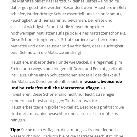
Die Matratze bildet das Herzstück deines Bettes – und sollte
daher gut geschützt werden. Besonders wenn Haustiere im Bett
schlafen, ist der richtige Schutz essentiell, um sie vor Schmutz,
Feuchtigkeit und Tierhaaren zu bewahren. Der erste und
vielleicht wichtigste Schritt ist die Verwendung einer
hochwertigen Matratzenauflage oder eines Matratzenschoners.
Diese Schoner fungieren als Schutzbarriere zwischen deiner
Matratze und dem Haustier und verhindern, dass Feuchtigkeit
oder Schmutz in die Matratze eindringt.
Haustiere, insbesondere Hunde wie Dackel, die regelmäßig im
Freien unterwegs sind, bringen oft Dreck und Feuchtigkeit mit
ins Haus. Ohne einen Schutzschoner landet all das direkt auf
der Matratze. Daher empfiehlt es sich, in
wasserabweisende
und haustierfreundliche Matratzenauflagen
zu
investieren. Diese Schoner sind nicht nur leicht zu reinigen,
sondern auch resistent gegen Tierhaare, was für
Haustierbesitzer ein großer Vorteil ist. Besonders praktisch: Sie
sind meist maschinenwaschbar und lassen sich so mühelos
reinigen.
Tipp:
Suche nach Auflagen, die atmungsaktiv und dennoch
wasserdicht sind. Dadurch bleibt die Matratze geschützt, ohne