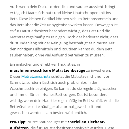
Auch wenn dein Dackel ordentlich und sauber aussieht, bringt
er täglich Haare, Schmutz und kleine Hautschuppen mit ins
Bett. Diese kleinen Partikel können sich im Bett ansammeln und
das Bett über die Zeit unhygienisch wirken lassen. Deswegen ist
es für Haustierbesitzer besonders wichtig, das Bett und die
Matratze regelmäßig zu reinigen. Doch das bedeutet nicht, dass
du stundenlang mit der Reinigung beschäftigt sein musst. Mit
den richtigen Hilfsmitteln und Routinen kannst du dein Bett
sauber halten, ohne viel Aufwand betreiben zu müssen.
Ein einfacher und effektiver Trick ist es, in
maschinenwaschbare Matratzenbezüge
zu investieren.
Dieser
Matratzenschutz
schützt die Matratze nicht nur vor
Schmutz, sondern lässt sich auch problemlos in der
Waschmaschine reinigen. So kannst du sie regelmäßig waschen
und immer für ein frisches Bett sorgen. Das ist besonders
wichtig, wenn dein Haustier regelmäßig im Bett schläft. Auch die
Bettwäsche sollte häufiger als normal gewechselt und
gewaschen werden – am besten wöchentlich.
Pro-Tipp:
Nutze Staubsauger mit
speziellen Tierhaar-
Aufsätzen
, die für Haustierbesitzer entwickelt wurden. Diese