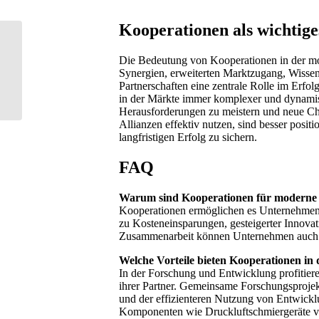
Kooperationen als wichtige
Zukunft der
Immobilienvermittlung:
Die Bedeutung von Kooperationen in der mo
Maklerprovisionen und
Synergien, erweiterten Marktzugang, Wissens
ihr Einfluss auf den...
Partnerschaften eine zentrale Rolle im Erfo
in der Märkte immer komplexer und dynamisc
Herausforderungen zu meistern und neue Cha
Allianzen effektiv nutzen, sind besser posi
langfristigen Erfolg zu sichern.
FAQ
Warum sind Kooperationen für moderne 
Kooperationen ermöglichen es Unternehmen,
zu Kosteneinsparungen, gesteigerter Innova
Zusammenarbeit können Unternehmen auch Ri
Welche Vorteile bieten Kooperationen i
In der Forschung und Entwicklung profitier
ihrer Partner. Gemeinsame Forschungsprojek
und der effizienteren Nutzung von Entwickl
Komponenten wie Druckluftschmiergeräte vo