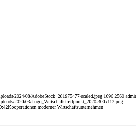
nt/uploads/2024/08/AdobeStock_281975477-scaled.jpeg
1696
2560
admi
nt/uploads/2020/03/Logo_Wirtschaftstreffpunkt_2020-300x112.png
0:42
Kooperationen moderner Wirtschaftsunternehmen