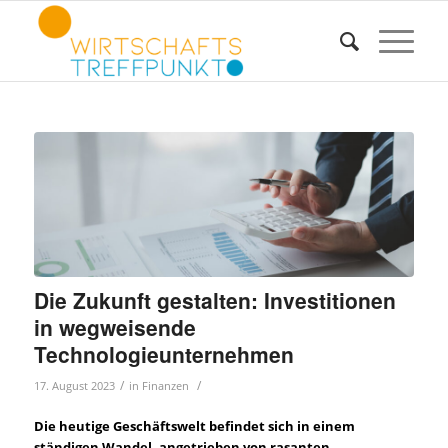
Die Zukunft gestalten: Investitionen
in wegweisende
Technologieunternehmen
/
/
17. August 2023
in
Finanzen
Die heutige Geschäftswelt befindet sich in einem
ständigen Wandel, angetrieben von rasanten