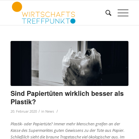
Sind Papiertüten wirklich besser als
Plastik?
/
/
20. Februar 2020
in
News
Plastik- oder Papiertüte? Immer mehr Menschen greifen an der
Kasse des Supermarktes guten Gewissens zu der Tüte aus Papier.
Schließlich sieht die braune Tragetasche viel ökologischer aus. Im