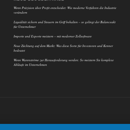
Wenn Präzision über Profit entscheidet: Wie moderne Verfahren die Industrie
verändern
Liquidität sichern und Steuern im Griff behalten – so gelingt der Balanceakt
für Unternehmer
Importe und Exporte meistern – mit moderner Zollsoftware
Neue Züchtung auf dem Markt: Was diese Sorte für Investoren und Kenner
bedeutet
Wenn Warenströme zur Herausforderung werden: So meistern Sie komplexe
Abläufe im Unternehmen